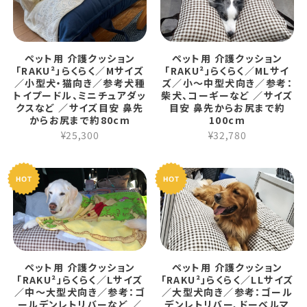
ペット用 介護クッション
ペット用 介護クッション
「RAKU²」らくらく／Mサイズ
「RAKU²」らくらく／MLサイ
／小型犬・猫向き／参考犬種
ズ／小～中型犬向き／参考：
トイプードル、ミニチュアダッ
柴犬、コーギーなど ／サイズ
クスなど ／サイズ目安 鼻先
目安 鼻先からお尻まで約
からお尻まで約80cm
100cm
¥25,300
¥32,780
ペット用 介護クッション
ペット用 介護クッション
「RAKU²」らくらく／Lサイズ
「RAKU²」らくらく／LLサイズ
／中～大型犬向き／参考：ゴ
／大型犬向き／参考：ゴール
ールデンレトリバーなど ／
デンレトリバー、ドーベルマ