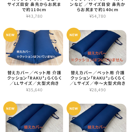
サイズ目安 鼻先からお尻ま
ンなど ／サイズ目安 鼻先か
で約110cm
らお尻まで約140cm
¥43,780
¥54,780
替えカバー／ペット用 介護
替えカバー／ペット用 介護
クッション「RAKU²」らくらく
クッション「RAKU²」らくらく
／LLサイズ／大型犬向き
／Lサイズ／中～大型犬向き
¥35,640
¥28,490