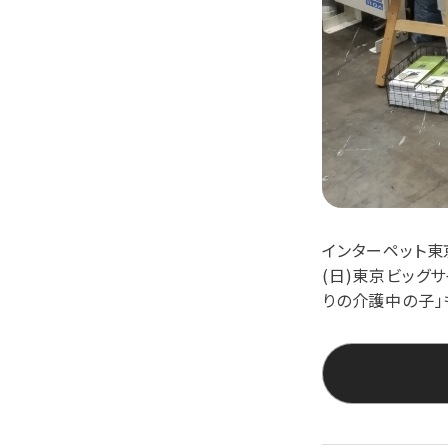
インターペット東京
(日)東京ビッグ
りの介護中の子」も「