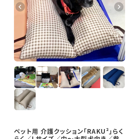
ペット用 介護クッション「RAKU²」らく
らく／Lサイズ／中～大型犬向き／参