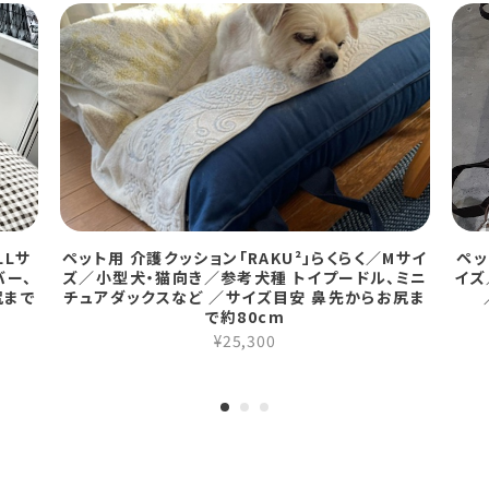
LLサ
ペット用 介護クッション「RAKU²」らくらく／Mサイ
ペッ
バー、
ズ／小型犬・猫向き／参考犬種 トイプードル、ミニ
イズ
尻まで
チュアダックスなど ／サイズ目安 鼻先からお尻ま
で約80cm
¥25,300