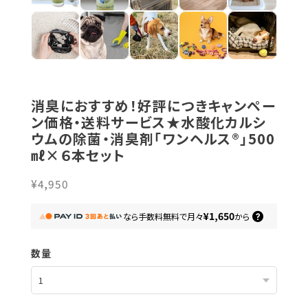
消臭におすすめ！好評につきキャンペー
ン価格・送料サービス★水酸化カルシ
ウムの除菌・消臭剤「ワンヘルス®」500
㎖×６本セット
¥4,950
¥1,650
なら
手数料無料で
月々
から
数量