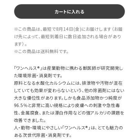
カートに入れる
※この商品は、最短で8月14日(金)にお届けします（お届
け先によって、最短到着日に数日追加される場合があり
ます）。
※この商品は
送料無料
です。
「ワンヘルス®」は産業動物に携わる獣医師が研究開発し
た環境除菌・消臭剤です。
原料となる水酸化カルシウムには、排泄物や汚物が混在
していても効果が変わらないという、他の除菌剤にはない
大きな優位性があります。しかも食品添加物かつ純度が
96.5％と非常に高い規格により皮膚への刺激や急性毒
性、金属腐食、または漂白作用などの強アルカリの課題を
改善できました。
人・動物・環境にやさしい「ワンヘルス®」は、とても魅力の
ある次世代除菌・消臭剤です。