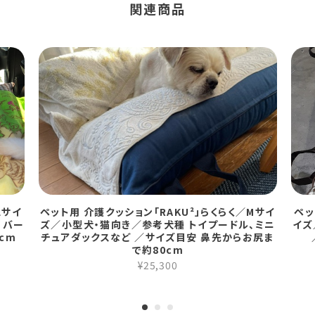
関連商品
Lサイ
ペット用 介護クッション「RAKU²」らくらく／Mサイ
ペッ
リバー
ズ／小型犬・猫向き／参考犬種 トイプードル、ミニ
イズ
cm
チュアダックスなど ／サイズ目安 鼻先からお尻ま
で約80cm
¥25,300